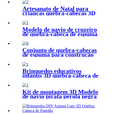
A027-A028
Artesanato de Natal para
crianças quebra-cabeças 3D
casa de papel modelo ZC-
C026
Modelo de navio de cruzeiro
de quebra-cabeça de espuma
3D de design exclusivo para
exibição ZC-V001A
Conjunto de quebra-cabeças
de espuma para construção
famosa Mini arquitetura
brinquedo série ZC-A015-
A018
Brinquedos educativos
infantis 3D quebra-cabeça de
espuma A estátua da
liberdade modelo ZC-B002
Kit de montagem 3D Modelo
de navio pirata pérola negra
para crianças quebra-cabeças
ZC-V003