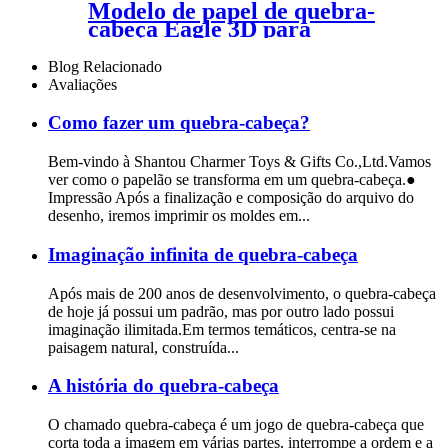
Modelo de papel de quebra-
cabeça Eagle 3D para
decoração de mesa CS146
Blog Relacionado
Avaliações
Como fazer um quebra-cabeça?
Bem-vindo à Shantou Charmer Toys & Gifts Co.,Ltd.Vamos
ver como o papelão se transforma em um quebra-cabeça.●
Impressão Após a finalização e composição do arquivo do
desenho, iremos imprimir os moldes em...
Imaginação infinita de quebra-cabeça
Após mais de 200 anos de desenvolvimento, o quebra-cabeça
de hoje já possui um padrão, mas por outro lado possui
imaginação ilimitada.Em termos temáticos, centra-se na
paisagem natural, construída...
A história do quebra-cabeça
O chamado quebra-cabeça é um jogo de quebra-cabeça que
corta toda a imagem em várias partes, interrompe a ordem e a