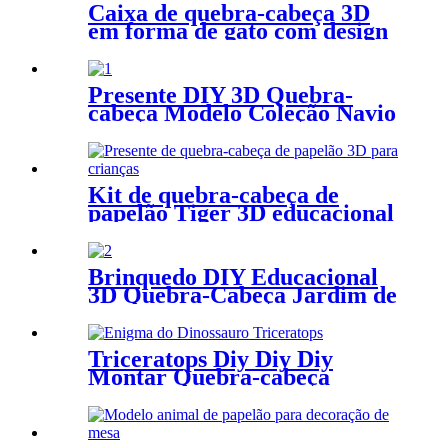
Caixa de quebra-cabeça 3D
em forma de gato com design
exclusivo para
armazenamento de caneta
CS159
Presente DIY 3D Quebra-
cabeça Modelo Coleção Navio
de Cruzeiro Decoração de
Souvenir ZC-V001
Kit de quebra-cabeça de
papelão Tiger 3D educacional
brinquedo automontável
CA187
Brinquedo DIY Educacional
3D Quebra-Cabeça Jardim de
Natal Série ZC-C025
Triceratops Diy Diy Diy
Montar Quebra-cabeça
Brinquedo Educativo CC142