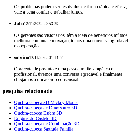
Os problemas podem ser resolvidos de forma rápida e eficaz,
vale a pena confiar e trabalhar juntos.
Júlia
12/11/2022 20:53:29
Os gerentes são visionários, têm a ideia de benefícios mútuos,
melhoria contínua e inovação, temos uma conversa agradável
e cooperação.
sabrina
12/11/2022 01:14:54
O gerente de produto é uma pessoa muito simpática e
profissional, tivemos uma conversa agradável e finalmente
chegamos a um acordo consensual.
pesquisa relacionada
Quebra-cabeça 3D Mickey Mouse
Quebra-cabeça de Dinossauro 3D
Quebra-cabeça Esfera 3D
Enigma do Castelo 3D
Quebra-cabeça de Combinação 3D
Quebra-cabeça Sagrada Família