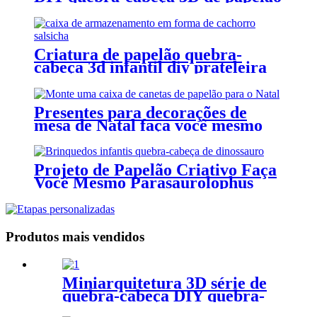
com luz led CL142
Criatura de papelão quebra-
cabeça 3d infantil diy prateleira
em forma de dachshund CC133
Presentes para decorações de
mesa de Natal faça você mesmo
porta-canetas de papelão CC223
Projeto de Papelão Criativo Faça
Você Mesmo Parasaurolophus
Modelo CC143
Produtos mais vendidos
Miniarquitetura 3D série de
quebra-cabeça DIY quebra-
cabeça para crianças ZC-