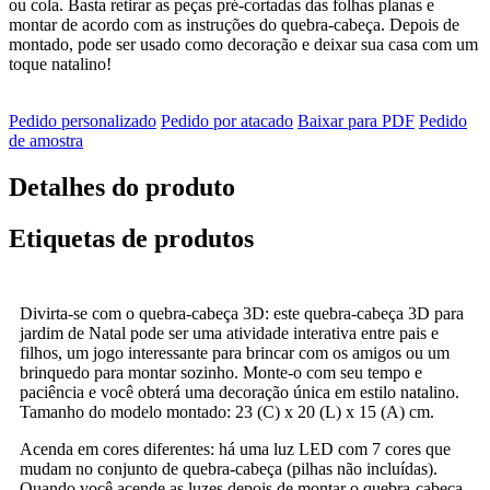
ou cola. Basta retirar as peças pré-cortadas das folhas planas e
montar de acordo com as instruções do quebra-cabeça. Depois de
montado, pode ser usado como decoração e deixar sua casa com um
toque natalino!
Pedido personalizado
Pedido por atacado
Baixar para PDF
Pedido
de amostra
Detalhes do produto
Etiquetas de produtos
Divirta-se com o quebra-cabeça 3D: este quebra-cabeça 3D para
jardim de Natal pode ser uma atividade interativa entre pais e
filhos, um jogo interessante para brincar com os amigos ou um
brinquedo para montar sozinho. Monte-o com seu tempo e
paciência e você obterá uma decoração única em estilo natalino.
Tamanho do modelo montado: 23 (C) x 20 (L) x 15 (A) cm.
Acenda em cores diferentes: há uma luz LED com 7 cores que
mudam no conjunto de quebra-cabeça (pilhas não incluídas).
Quando você acende as luzes depois de montar o quebra-cabeça,