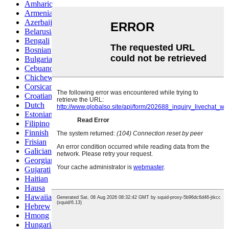
Amharic
Armenian
Azerbaijani
Belarusian
Bengali
Bosnian
Bulgarian
Cebuano
Chichewa
Corsican
Croatian
Dutch
Estonian
Filipino
Finnish
Frisian
Galician
Georgian
Gujarati
Haitian
Hausa
Hawaiian
Hebrew
Hmong
Hungarian