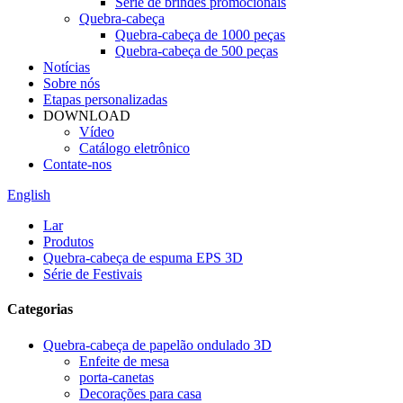
Série de brindes promocionais
Quebra-cabeça
Quebra-cabeça de 1000 peças
Quebra-cabeça de 500 peças
Notícias
Sobre nós
Etapas personalizadas
DOWNLOAD
Vídeo
Catálogo eletrônico
Contate-nos
English
Lar
Produtos
Quebra-cabeça de espuma EPS 3D
Série de Festivais
Categorias
Quebra-cabeça de papelão ondulado 3D
Enfeite de mesa
porta-canetas
Decorações para casa