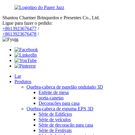
Shantou Charmer Brinquedos e Presentes Co., Ltd.
Ligue para fazer o pedido:
+8613923676477
/
+8613923676478
/
Lar
Produtos
Quebra-cabeça de papelão ondulado 3D
Enfeite de mesa
porta-canetas
Decorações para casa
Quebra-cabeça de espuma EPS 3D
Série de Edifícios
Série de veículos
Série de decoração para casa
Série de Festivais