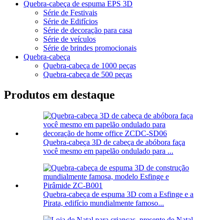
Quebra-cabeça de espuma EPS 3D
Série de Festivais
Série de Edifícios
Série de decoração para casa
Série de veículos
Série de brindes promocionais
Quebra-cabeça
Quebra-cabeça de 1000 peças
Quebra-cabeça de 500 peças
Produtos em destaque
Quebra-cabeça 3D de cabeça de abóbora faça
você mesmo em papelão ondulado para ...
Quebra-cabeça de espuma 3D com a Esfinge e a
Pirata, edifício mundialmente famoso...