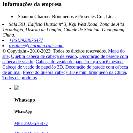
Informações da empresa
Shantou Charmer Brinquedos e Presentes Co., Ltda.
Sala 501, Edifício Huaxia nº 3, Keji West Road, Zona de Alta
Tecnologia, Distrito de Longhu, Cidade de Shantou, Guangdong,
China.
+8613923676477
rosaline@charmercrafts.com
© Copyright - 2010-2023: Todos os direitos reservados.
Mapa do
site
,
Quebra-cabeça de cabeça de veado
,
Decoração de parede com
cabeça de veado
,
Cabeça de veado de papelão faça você mesmo
,
Cabeça de veado de papelão 3D
,
Decoração de parede com cabeça
de animal
,
Preço do quebra-cabeça 3D e mini brinquedo da China
,
Todos os produtos
Whatsapp
WhatsApp
+8613923676477