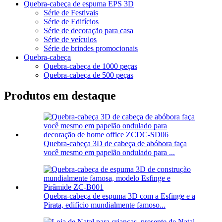
Quebra-cabeça de espuma EPS 3D
Série de Festivais
Série de Edifícios
Série de decoração para casa
Série de veículos
Série de brindes promocionais
Quebra-cabeça
Quebra-cabeça de 1000 peças
Quebra-cabeça de 500 peças
Produtos em destaque
Quebra-cabeça 3D de cabeça de abóbora faça
você mesmo em papelão ondulado para ...
Quebra-cabeça de espuma 3D com a Esfinge e a
Pirata, edifício mundialmente famoso...