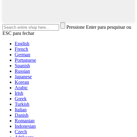
Pressione Enter para pesquisar ou
ESC para fechar
English
French
German
Portuguese
Spanish
Russian
Japanese
Korean
Arabic
Irish
Greek
Turkish
Italian
Danish
Romanian
Indonesian
Czech