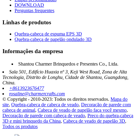
DOWNLOAD
Perguntas frequentes
Linhas de produtos
Quebra-cabeça de espuma EPS 3D
Quebra-cabeça de papelão ondulado 3D
Informações da empresa
Shantou Charmer Brinquedos e Presentes Co., Ltda.
Sala 501, Edifício Huaxia nº 3, Keji West Road, Zona de Alta
Tecnologia, Distrito de Longhu, Cidade de Shantou, Guangdong,
China.
+8613923676477
rosaline@charmercrafts.com
© Copyright - 2010-2023: Todos os direitos reservados.
Mapa do
site
,
Quebra-cabeça de cabeça de veado
,
Decoração de parede com
cabeça de animal
,
Cabeça de veado de papelão faça você mesmo
,
Decoração de parede com cabeça de veado
,
Preço do quebra-cabeça
3D e mini brinquedo da China
,
Cabeça de veado de papelão 3D
,
Todos os produtos