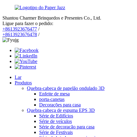
Shantou Charmer Brinquedos e Presentes Co., Ltd.
Ligue para fazer o pedido:
+8613923676477
/
+8613923676478
/
Lar
Produtos
Quebra-cabeça de papelão ondulado 3D
Enfeite de mesa
porta-canetas
Decorações para casa
Quebra-cabeça de espuma EPS 3D
Série de Edifícios
Série de veículos
Série de decoração para casa
Série de Festivais