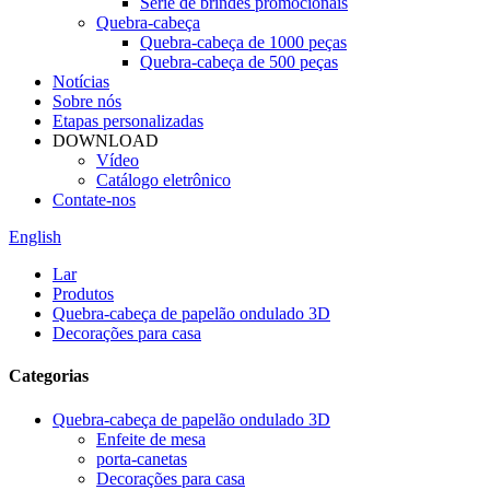
Série de brindes promocionais
Quebra-cabeça
Quebra-cabeça de 1000 peças
Quebra-cabeça de 500 peças
Notícias
Sobre nós
Etapas personalizadas
DOWNLOAD
Vídeo
Catálogo eletrônico
Contate-nos
English
Lar
Produtos
Quebra-cabeça de papelão ondulado 3D
Decorações para casa
Categorias
Quebra-cabeça de papelão ondulado 3D
Enfeite de mesa
porta-canetas
Decorações para casa