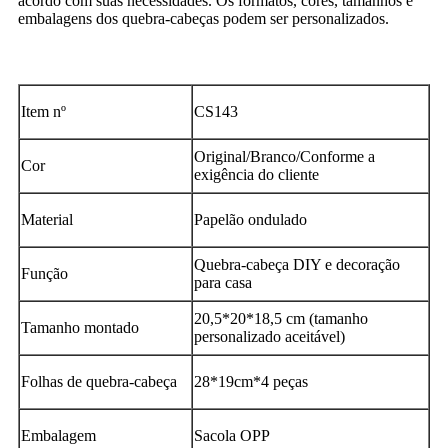
acordo com suas necessidades. Os formatos, cores, tamanhos e
embalagens dos quebra-cabeças podem ser personalizados.
Item nº
CS143
Original/Branco/Conforme a
Cor
exigência do cliente
Material
Papelão ondulado
Quebra-cabeça DIY e decoração
Função
para casa
20,5*20*18,5 cm (tamanho
Tamanho montado
personalizado aceitável)
Folhas de quebra-cabeça
28*19cm*4 peças
Embalagem
Sacola OPP