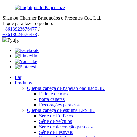
Shantou Charmer Brinquedos e Presentes Co., Ltd.
Ligue para fazer o pedido:
+8613923676477
/
+8613923676478
/
Lar
Produtos
Quebra-cabeça de papelão ondulado 3D
Enfeite de mesa
porta-canetas
Decorações para casa
Quebra-cabeça de espuma EPS 3D
Série de Edifícios
Série de veículos
Série de decoração para casa
Série de Festivais