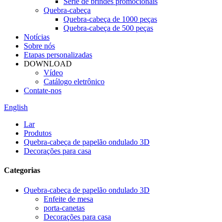
Série de brindes promocionais
Quebra-cabeça
Quebra-cabeça de 1000 peças
Quebra-cabeça de 500 peças
Notícias
Sobre nós
Etapas personalizadas
DOWNLOAD
Vídeo
Catálogo eletrônico
Contate-nos
English
Lar
Produtos
Quebra-cabeça de papelão ondulado 3D
Decorações para casa
Categorias
Quebra-cabeça de papelão ondulado 3D
Enfeite de mesa
porta-canetas
Decorações para casa