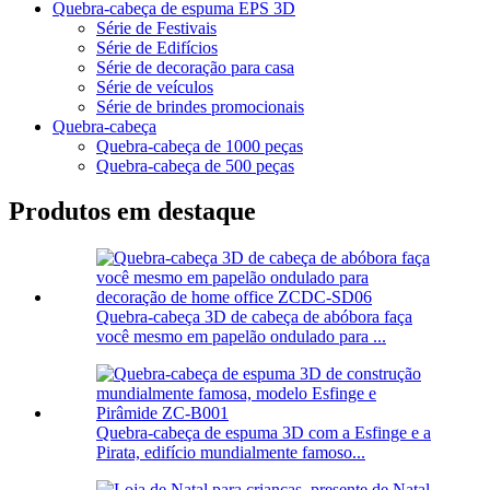
Quebra-cabeça de espuma EPS 3D
Série de Festivais
Série de Edifícios
Série de decoração para casa
Série de veículos
Série de brindes promocionais
Quebra-cabeça
Quebra-cabeça de 1000 peças
Quebra-cabeça de 500 peças
Produtos em destaque
Quebra-cabeça 3D de cabeça de abóbora faça
você mesmo em papelão ondulado para ...
Quebra-cabeça de espuma 3D com a Esfinge e a
Pirata, edifício mundialmente famoso...