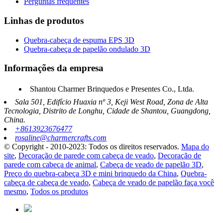
Perguntas frequentes
Linhas de produtos
Quebra-cabeça de espuma EPS 3D
Quebra-cabeça de papelão ondulado 3D
Informações da empresa
Shantou Charmer Brinquedos e Presentes Co., Ltda.
Sala 501, Edifício Huaxia nº 3, Keji West Road, Zona de Alta
Tecnologia, Distrito de Longhu, Cidade de Shantou, Guangdong,
China.
+8613923676477
rosaline@charmercrafts.com
© Copyright - 2010-2023: Todos os direitos reservados.
Mapa do
site
,
Decoração de parede com cabeça de veado
,
Decoração de
parede com cabeça de animal
,
Cabeça de veado de papelão 3D
,
Preço do quebra-cabeça 3D e mini brinquedo da China
,
Quebra-
cabeça de cabeça de veado
,
Cabeça de veado de papelão faça você
mesmo
,
Todos os produtos