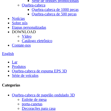
Série de brindes promocionais
Quebra-cabeça
Quebra-cabeça de 1000 peças
Quebra-cabeça de 500 peças
Notícias
Sobre nós
Etapas personalizadas
DOWNLOAD
Vídeo
Catálogo eletrônico
Contate-nos
English
Lar
Produtos
Quebra-cabeça de espuma EPS 3D
Série de veículos
Categorias
Quebra-cabeça de papelão ondulado 3D
Enfeite de mesa
porta-canetas
Decorações para casa