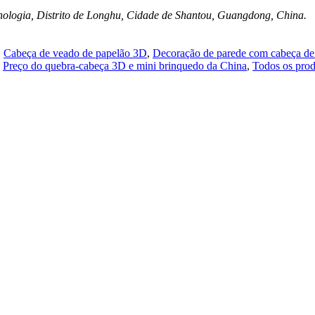
cnologia, Distrito de Longhu, Cidade de Shantou, Guangdong, China.
,
Cabeça de veado de papelão 3D
,
Decoração de parede com cabeça de
,
Preço do quebra-cabeça 3D e mini brinquedo da China
,
Todos os prod