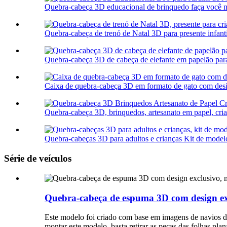
Quebra-cabeça 3D educacional de brinquedo faça você me
Quebra-cabeça de trenó de Natal 3D para presente infanti
Quebra-cabeça 3D de cabeça de elefante em papelão para
Caixa de quebra-cabeça 3D em formato de gato com desig
Quebra-cabeça 3D, brinquedos, artesanato em papel, cria
Quebra-cabeças 3D para adultos e crianças Kit de modelo 
Série de veículos
Quebra-cabeça de espuma 3D com design ex
Este modelo foi criado com base em imagens de navios d
montar este modelo, basta retirar as peças das folhas pl