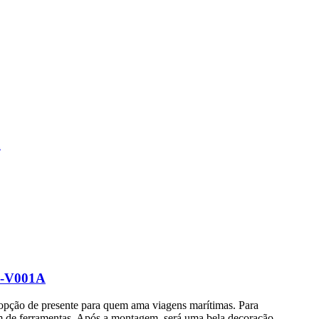
ZC-V001A
 opção de presente para quem ama viagens marítimas. Para
 nem de ferramentas. Após a montagem, será uma bela decoração