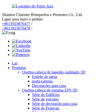
Shantou Charmer Brinquedos e Presentes Co., Ltd.
Ligue para fazer o pedido:
+8613923676477
/
+8613923676478
/
Lar
Produtos
Quebra-cabeça de papelão ondulado 3D
Enfeite de mesa
porta-canetas
Decorações para casa
Quebra-cabeça de espuma EPS 3D
Série de Edifícios
Série de veículos
Série de decoração para casa
Série de Festivais