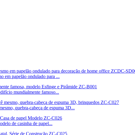
o em papelão ondulado para ...
difício mundialmente famoso...
ê mesmo, quebra-cabeça de espuma 3D...
odelo de casinha de papel...