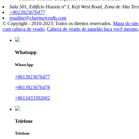
Sala 501, Edifício Huaxia nº 3, Keji West Road, Zona de Alta Te
+8613923676477
rosaline@charmercrafts.com
© Copyright - 2010-2023: Todos os direitos reservados.
Mapa do site
com cabeça de veado
,
Cabeça de veado de papelão faça você mesmo
Whatsapp
WhatsApp
+8613923676477
+8613923676478
+8613433392602
Telefone
Telefone