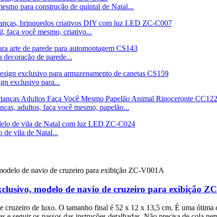
smo para construção de quintal de Natal...
l, faça você mesmo, criativo...
 decoração de parede...
n exclusivo para...
nças, adultos, faça você mesmo, papelão...
de vila de Natal...
clusivo, modelo de navio de cruzeiro para exibição 
e cruzeiro de luxo. O tamanho final é 52 x 12 x 13,5 cm. É uma ótima
anas e seguir os passos das instruções detalhadas. Não precisa de cola