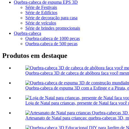
Quebra-cabeça de espuma EPS 3D
Série de Festivais
Série de Edifícios
Série de decoração para casa
Série de veículos
Série de brindes promocionais
Quebra-cabeça
Quebra-cabeça de 1000 peças
Quebra-cabeça de 500 peças
Produtos em destaque
Quebra-cabeça 3D de cabeça de abóbora faça você mesm
Quebra-cabeça de espuma 3D com a Esfinge e a Pirata, e
Loja de Natal para crianças, presente de Natal faça voc
Artesanato de Natal para crianças: quebra-cabeças 3D, m