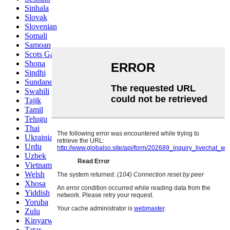
Sinhala
Slovak
Slovenian
Somali
Samoan
Scots Gaelic
Shona
Sindhi
Sundanese
Swahili
Tajik
Tamil
Telugu
Thai
Ukrainian
Urdu
Uzbek
Vietnamese
Welsh
Xhosa
Yiddish
Yoruba
Zulu
Kinyarwanda
Tatar