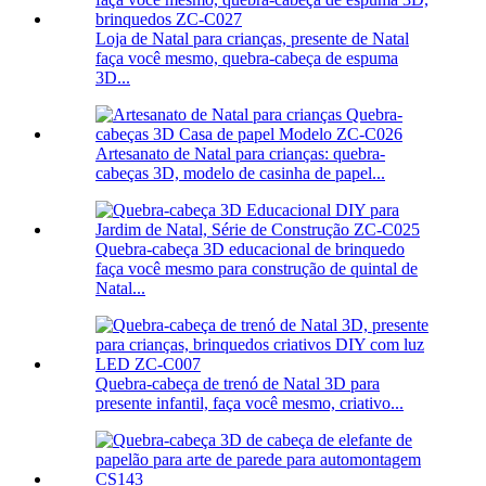
Loja de Natal para crianças, presente de Natal
faça você mesmo, quebra-cabeça de espuma
3D...
Artesanato de Natal para crianças: quebra-
cabeças 3D, modelo de casinha de papel...
Quebra-cabeça 3D educacional de brinquedo
faça você mesmo para construção de quintal de
Natal...
Quebra-cabeça de trenó de Natal 3D para
presente infantil, faça você mesmo, criativo...