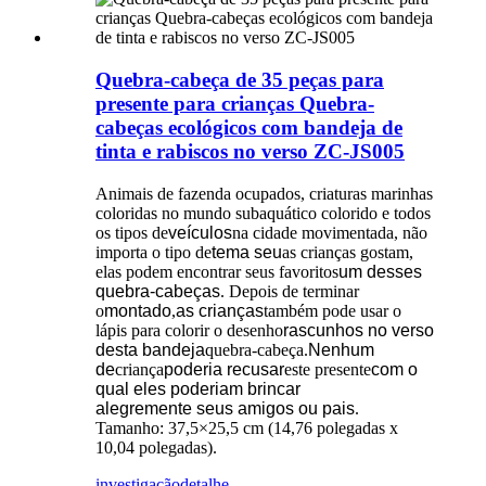
Quebra-cabeça de 35 peças para
presente para crianças Quebra-
cabeças ecológicos com bandeja de
tinta e rabiscos no verso ZC-JS005
Animais de fazenda ocupados, criaturas marinhas
coloridas no mundo subaquático colorido e todos
os tipos de
veículos
na cidade movimentada, não
importa o tipo de
tema seu
as crianças gostam,
elas podem encontrar seus favoritos
um desses
quebra-cabeças
. Depois de terminar
o
montado
,
as crianças
também pode usar o
lápis para colorir o desenho
rascunhos no verso
desta bandeja
quebra-cabeça.
Nenhum
de
criança
poderia recusar
este presente
com o
qual eles poderiam brincar
alegremente
seus amigos ou pais
.
Tamanho: 37,5×25,5 cm (14,76 polegadas x
10,04 polegadas).
investigação
detalhe