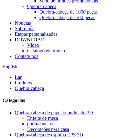
Série de brindes promocionais
Quebra-cabeça
Quebra-cabeça de 1000 peças
Quebra-cabeça de 500 peças
Notícias
Sobre nós
Etapas personalizadas
DOWNLOAD
Vídeo
Catálogo eletrônico
Contate-nos
English
Lar
Produtos
Quebra-cabeça
Categorias
Quebra-cabeça de papelão ondulado 3D
Enfeite de mesa
porta-canetas
Decorações para casa
Quebra-cabeça de espuma EPS 3D