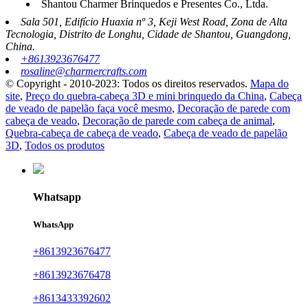
Shantou Charmer Brinquedos e Presentes Co., Ltda.
Sala 501, Edifício Huaxia nº 3, Keji West Road, Zona de Alta
Tecnologia, Distrito de Longhu, Cidade de Shantou, Guangdong,
China.
+8613923676477
rosaline@charmercrafts.com
© Copyright - 2010-2023: Todos os direitos reservados.
Mapa do
site
,
Preço do quebra-cabeça 3D e mini brinquedo da China
,
Cabeça
de veado de papelão faça você mesmo
,
Decoração de parede com
cabeça de veado
,
Decoração de parede com cabeça de animal
,
Quebra-cabeça de cabeça de veado
,
Cabeça de veado de papelão
3D
,
Todos os produtos
Whatsapp
WhatsApp
+8613923676477
+8613923676478
+8613433392602