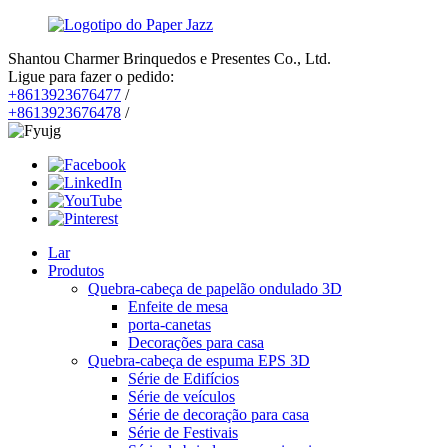
Shantou Charmer Brinquedos e Presentes Co., Ltd.
Ligue para fazer o pedido:
+8613923676477
/
+8613923676478
/
Lar
Produtos
Quebra-cabeça de papelão ondulado 3D
Enfeite de mesa
porta-canetas
Decorações para casa
Quebra-cabeça de espuma EPS 3D
Série de Edifícios
Série de veículos
Série de decoração para casa
Série de Festivais