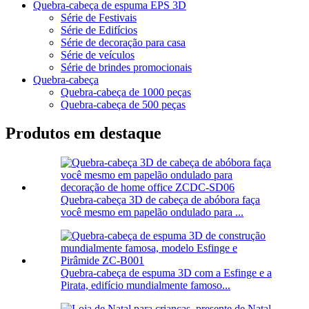
Quebra-cabeça de espuma EPS 3D
Série de Festivais
Série de Edifícios
Série de decoração para casa
Série de veículos
Série de brindes promocionais
Quebra-cabeça
Quebra-cabeça de 1000 peças
Quebra-cabeça de 500 peças
Produtos em destaque
Quebra-cabeça 3D de cabeça de abóbora faça
você mesmo em papelão ondulado para ...
Quebra-cabeça de espuma 3D com a Esfinge e a
Pirata, edifício mundialmente famoso...