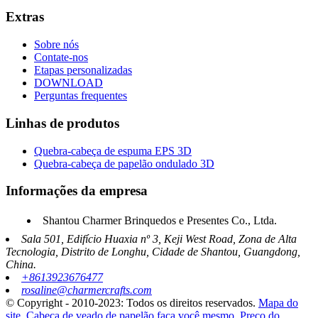
Extras
Sobre nós
Contate-nos
Etapas personalizadas
DOWNLOAD
Perguntas frequentes
Linhas de produtos
Quebra-cabeça de espuma EPS 3D
Quebra-cabeça de papelão ondulado 3D
Informações da empresa
Shantou Charmer Brinquedos e Presentes Co., Ltda.
Sala 501, Edifício Huaxia nº 3, Keji West Road, Zona de Alta
Tecnologia, Distrito de Longhu, Cidade de Shantou, Guangdong,
China.
+8613923676477
rosaline@charmercrafts.com
© Copyright - 2010-2023: Todos os direitos reservados.
Mapa do
site
,
Cabeça de veado de papelão faça você mesmo
,
Preço do