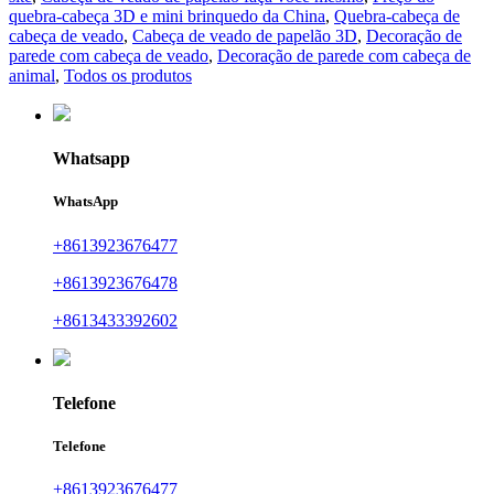
quebra-cabeça 3D e mini brinquedo da China
,
Quebra-cabeça de
cabeça de veado
,
Cabeça de veado de papelão 3D
,
Decoração de
parede com cabeça de veado
,
Decoração de parede com cabeça de
animal
,
Todos os produtos
Whatsapp
WhatsApp
+8613923676477
+8613923676478
+8613433392602
Telefone
Telefone
+8613923676477