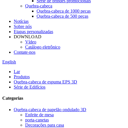
Série de brindes promocionais
Quebra-cabeça
Quebra-cabeça de 1000 peças
Quebra-cabeça de 500 peças
Notícias
Sobre nós
Etapas personalizadas
DOWNLOAD
Vídeo
Catálogo eletrônico
Contate-nos
English
Lar
Produtos
Quebra-cabeça de espuma EPS 3D
Série de Edifícios
Categorias
Quebra-cabeça de papelão ondulado 3D
Enfeite de mesa
porta-canetas
Decorações para casa