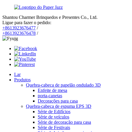
Shantou Charmer Brinquedos e Presentes Co., Ltd.
Ligue para fazer o pedido:
+8613923676477
/
+8613923676478
/
Lar
Produtos
Quebra-cabeça de papelão ondulado 3D
Enfeite de mesa
porta-canetas
Decorações para casa
Quebra-cabeça de espuma EPS 3D
Série de Edifícios
Série de veículos
Série de decoração para casa
Série de Festivais