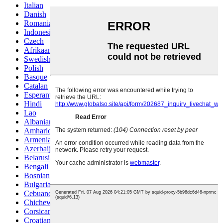
Italian
Danish
Romanian
Indonesian
Czech
Afrikaans
Swedish
Polish
Basque
Catalan
Esperanto
Hindi
Lao
Albanian
Amharic
Armenian
Azerbaijani
Belarusian
Bengali
Bosnian
Bulgarian
Cebuano
Chichewa
Corsican
Croatian