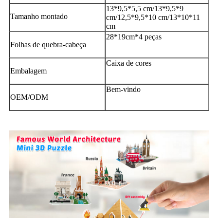
13*9,5*5,5 cm/13*9,5*9
Tamanho montado
cm/12,5*9,5*10 cm/13*10*11
cm
28*19cm*4 peças
Folhas de quebra-cabeça
Caixa de cores
Embalagem
Bem-vindo
OEM/ODM