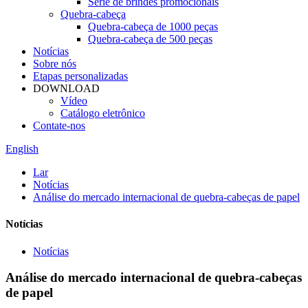
Série de brindes promocionais
Quebra-cabeça
Quebra-cabeça de 1000 peças
Quebra-cabeça de 500 peças
Notícias
Sobre nós
Etapas personalizadas
DOWNLOAD
Vídeo
Catálogo eletrônico
Contate-nos
English
Lar
Notícias
Análise do mercado internacional de quebra-cabeças de papel
Notícias
Notícias
Análise do mercado internacional de quebra-cabeças
de papel