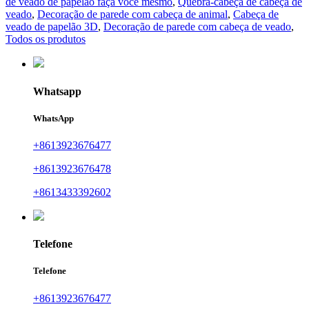
de veado de papelão faça você mesmo
,
Quebra-cabeça de cabeça de
veado
,
Decoração de parede com cabeça de animal
,
Cabeça de
veado de papelão 3D
,
Decoração de parede com cabeça de veado
,
Todos os produtos
Whatsapp
WhatsApp
+8613923676477
+8613923676478
+8613433392602
Telefone
Telefone
+8613923676477