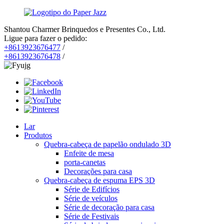
Shantou Charmer Brinquedos e Presentes Co., Ltd.
Ligue para fazer o pedido:
+8613923676477
/
+8613923676478
/
Lar
Produtos
Quebra-cabeça de papelão ondulado 3D
Enfeite de mesa
porta-canetas
Decorações para casa
Quebra-cabeça de espuma EPS 3D
Série de Edifícios
Série de veículos
Série de decoração para casa
Série de Festivais