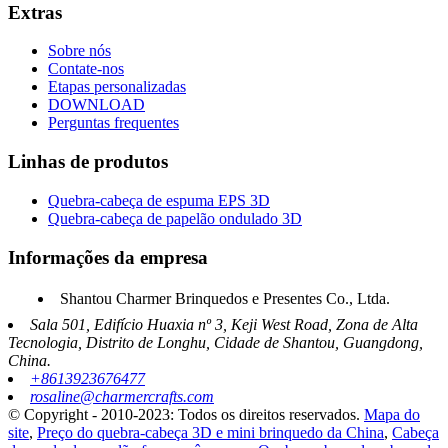
Extras
Sobre nós
Contate-nos
Etapas personalizadas
DOWNLOAD
Perguntas frequentes
Linhas de produtos
Quebra-cabeça de espuma EPS 3D
Quebra-cabeça de papelão ondulado 3D
Informações da empresa
Shantou Charmer Brinquedos e Presentes Co., Ltda.
Sala 501, Edifício Huaxia nº 3, Keji West Road, Zona de Alta
Tecnologia, Distrito de Longhu, Cidade de Shantou, Guangdong,
China.
+8613923676477
rosaline@charmercrafts.com
© Copyright - 2010-2023: Todos os direitos reservados.
Mapa do
site
,
Preço do quebra-cabeça 3D e mini brinquedo da China
,
Cabeça