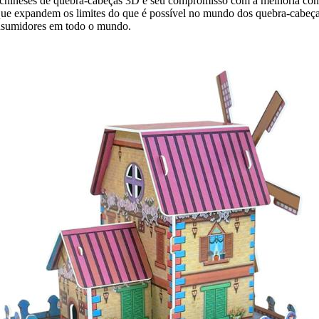
 chineses de quebra-cabeças 3D é seu compromisso com a melhoria cont
 que expandem os limites do que é possível no mundo dos quebra-cabeça
onsumidores em todo o mundo.