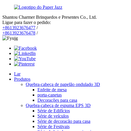
Shantou Charmer Brinquedos e Presentes Co., Ltd.
Ligue para fazer o pedido:
+8613923676477
/
+8613923676478
/
Lar
Produtos
Quebra-cabeça de papelão ondulado 3D
Enfeite de mesa
porta-canetas
Decorações para casa
Quebra-cabeça de espuma EPS 3D
Série de Edifícios
Série de veículos
Série de decoração para casa
Série de Festivais