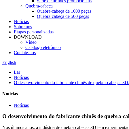
Série de brindes promocionais
Quebra-cabeça
Quebra-cabeça de 1000 peças
Quebra-cabeça de 500 peças
Notícias
Sobre nós
Etapas personalizadas
DOWNLOAD
Vídeo
Catálogo eletrônico
Contate-nos
English
Lar
Notícias
O desenvolvimento do fabricante chinês de quebra-cabeças 3D:
Notícias
Notícias
O desenvolvimento do fabricante chinês de quebra-ca
Nos últimos anos, a indústria de quebra-cabeças 3D tem experimenta