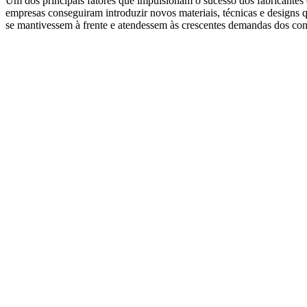
Um dos principais fatores que impulsionam o sucesso dos fabricantes
empresas conseguiram introduzir novos materiais, técnicas e designs
se mantivessem à frente e atendessem às crescentes demandas dos c