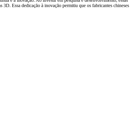
ínua e a inovação. Ao investir em pesquisa e desenvolvimento, essas
s 3D. Essa dedicação à inovação permitiu que os fabricantes chineses